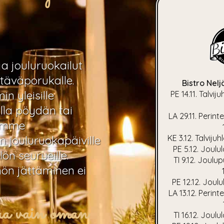
ja jouluruokailut
stäväporukalle.
Bistro Nel
n yleisille
PE 14.11. Talvij
lla pöydän tai
LA 29.11. Perint
eemme
 jouluruokapäiville
KE 3.12. Talviju
PE 5.12. Joulu
ön seurueille.
TI 9.12. Joulu
nön jättäminen ei
PE 12.12. Joul
LA 13.12. Perint
kaa vain oman
TI 16.12. Joul