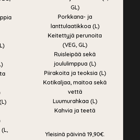
GL)
Porkkana- ja
ppia
lanttulaatikkoa (L)
Keitettyjä perunoita
(VEG, GL)
L)
Ruisleipää sekä
joululimppua (L)
L)
Piirakoita ja teoksia (L)
ta
Kotikaljaa, maitoa sekä
vettä
)
Luumurahkaa (L)
(L)
Kahvia ja teetä
)
(L,
Yleisinä päivinä 19,90€
.