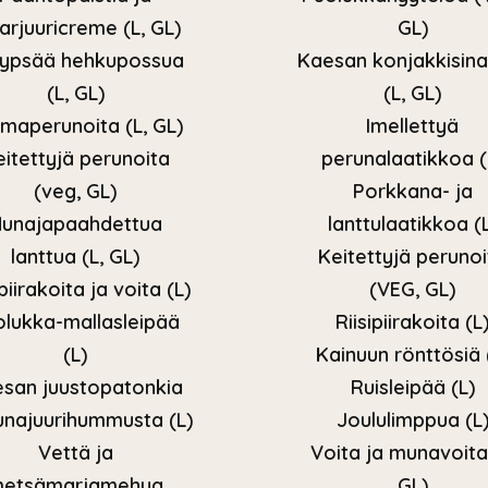
arjuuricreme (L, GL)
GL)
kypsää hehkupossua
Kaesan konjakkisina
(L, GL)
(L, GL)
maperunoita (L, GL)
Imellettyä
eitettyjä perunoita
perunalaatikkoa (
(veg, GL)
Porkkana- ja
unajapaahdettua
lanttulaatikkoa (
lanttua (L, GL)
Keitettyjä perunoi
ipiirakoita ja voita (L)
(VEG, GL)
olukka-mallasleipää
Riisipiirakoita (L
(L)
Kainuun rönttösiä 
san juustopatonkia
Ruisleipää (L)
unajuurihummusta (L)
Joululimppua (L
Vettä ja
Voita ja munavoita 
etsämarjamehua
GL)