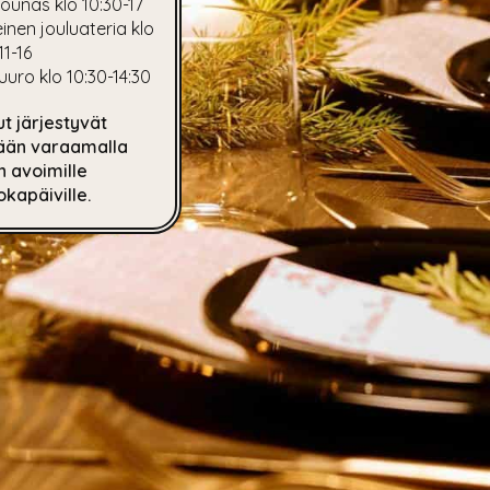
ulounas klo 10:30-17
einen jouluateria klo
11-16
puuro klo 10:30-14:30
ut järjestyvät
ään varaamalla
 avoimille
okapäiville.