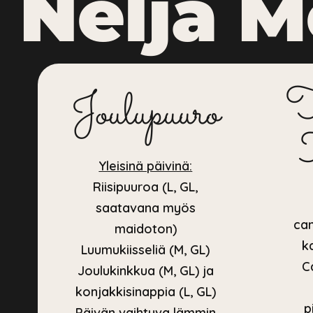
Neljä 
T
Joulupuuro
Yleisinä päivinä:
Riisipuuroa (L, GL,
saatavana myös
can
maidoton)
k
Luumukiisseliä (M, GL)
C
Joulukinkkua (M, GL) ja
konjakkisinappia (L, GL)
p
Päivän vaihtuva lämmin