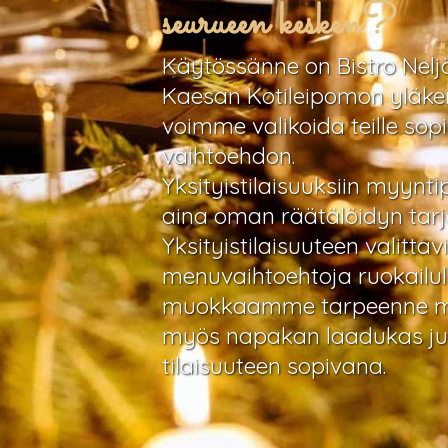
seurueen kesken?
Käytössänne on Bistro Nelj
Kaesan Kotileipomon yläkerr
voimme valikoida teille so
vaihtoehdon.
Yksityistilaisuuksiin myyn
aina oman räätälöidyn tar
Yksityistilaisuuteen valittavi
menuvaihtoehtoja ruokailull
muokkaamme tarpeenne mu
myös napakan laadukas j
tilaisuuteen sopivana.