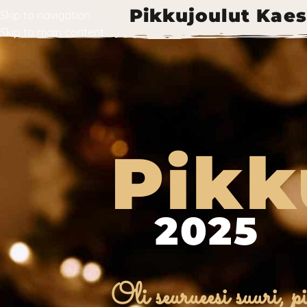
Pikkujoulut Kaes
Skip to navigation
Skip to main content
Pikk
2025
Oli seurueesi suuri, pi