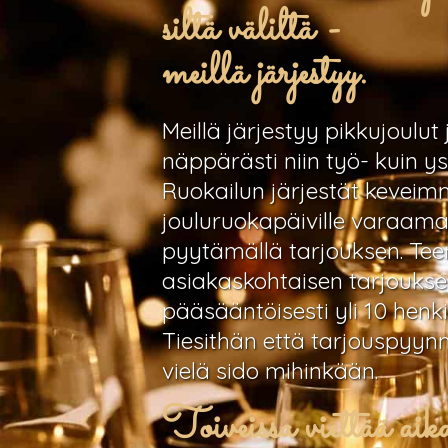
siltä väliltä -
meillä järjestyy.
Meillä järjestyy pikkujoulut 
näppärästi niin työ- kuin y
Ruokailun järjestät keveimmi
jouluruokapäiville varaama
pyytämällä tarjouksen. T
asiakaskohtaisen tarjouksen
pääsääntöisesti yli 10 henkil
Tiesithän että tarjouspyyn
vielä sido mihinkään.
Toiveissa viettää ai