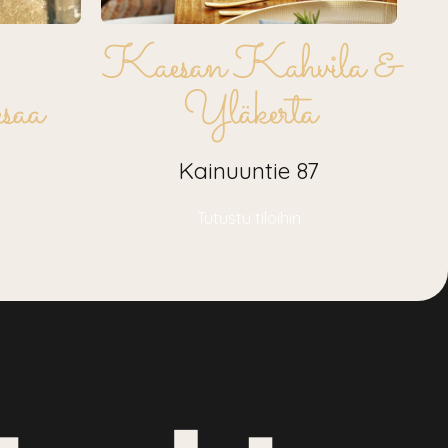
Kaesan Kahvila &
saa
Yläkerta
Kainuuntie 87
Tutustu tiloihin