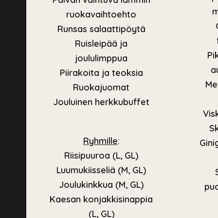
m
ruokavaihtoehto
Runsas salaattipöytä
Ruisleipää ja
Pi
joululimppua
a
Piirakoita ja teoksia
Met
Ruokajuomat
Jouluinen herkkubuffet
Visk
Sk
Ryhmille
:
Gini
Riisipuuroa (L, GL)
Luumukiisseliä (M, GL)
Joulukinkkua (M, GL)
puo
Kaesan konjakkisinappia
(L, GL)