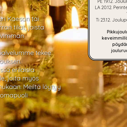
PE 19.12. Joul
LA 20.12. Perint
än Kaesan tai
Ti 23.12. Joulu
an tilat, joista
Pikkujoul
pivimman
keveimmill
pöydän
jouluru
tipalvelumme tekee
jouksen.
ssa erilaisia
e, joita myös
kaan. Meiltä löytyy
uomapuoli