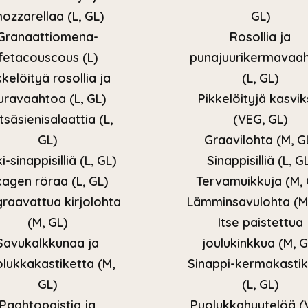
ozzarellaa (L, GL)
GL)
Granaattiomena-
Rosollia ja
fetacouscous (L)
punajuurikermavaa
kkelöityä rosollia ja
(L, GL)
uravaahtoa (L, GL)
Pikkelöityjä kasvik
säsienisalaattia (L,
(VEG, GL)
GL)
Graavilohta (M, G
i-sinappisilliä (L, GL)
Sinappisilliä (L, G
agen röraa (L, GL)
Tervamuikkuja (M, 
graavattua kirjolohta
Lämminsavulohta (M
(M, GL)
Itse paistettua
Savukalkkunaa ja
joulukinkkua (M, G
lukkakastiketta (M,
Sinappi-kermakastik
GL)
(L, GL)
Paahtopaistia ja
Puolukkahyytelöä (