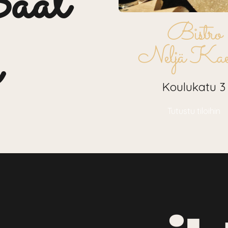
aat
Bistro
Neljä Kae
Koulukatu 3
Tutustu tiloihin