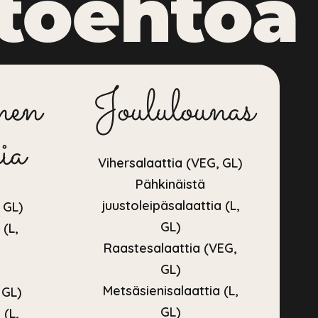
toehtoa
nen
Joululounas
ia
Vihersalaattia (VEG, GL)
Pähkinäistä
juustoleipäsalaattia (L,
 GL)
GL)
 (L,
Raastesalaattia (VEG,
GL)
Metsäsienisalaattia (L,
 GL)
GL)
 (L,