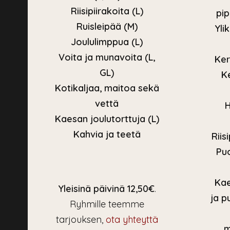
Riisipiirakoita (L)
pip
Ruisleipää (M)
Yli
Joululimppua (L)
Voita ja munavoita (L,
Ker
GL)
K
Kotikaljaa, maitoa sekä
vettä
H
Kaesan joulutorttuja (L)
Kahvia ja teetä
Riis
Pu
Kae
Yleisinä päivinä 12,50€
.
ja p
Ryhmille teemme
tarjouksen,
ota yhteyttä
m