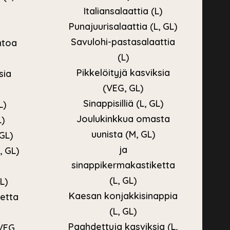
Italiansalaattia (L)
Punajuurisalaattia (L, GL)
Savulohi-pastasalaattia
htoa
(L)
Pikkelöityjä kasviksia
sia
(VEG, GL)
Sinappisilliä (L, GL)
L)
Joulukinkkua omasta
L)
uunista (M, GL)
GL)
ja
, GL)
sinappikermakastiketta
(L, GL)
L)
Kaesan konjakkisinappia
etta
(L, GL)
Paahdettuja kasviksia (L,
VEG,