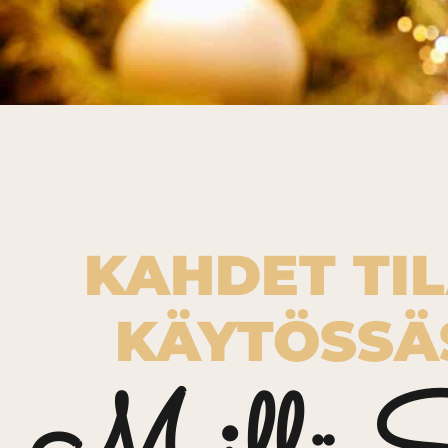
KAHDET TI
KÄYTÖSSÄ