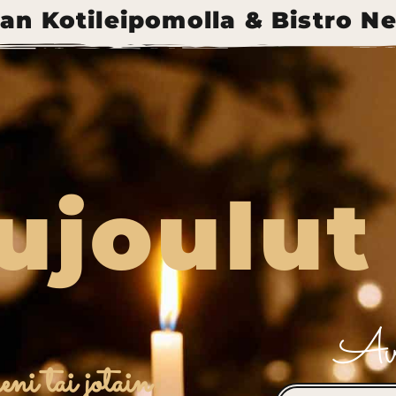
an Kotileipomolla & Bistro N
ujoulut
Avo
eni tai jotain