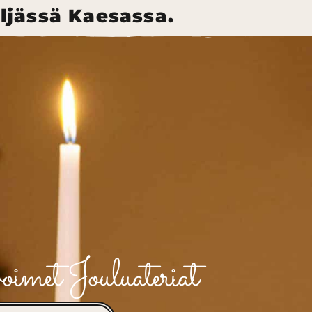
eljässä Kaesassa.
imet Jouluateriat