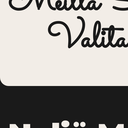
Meillä S
Valita