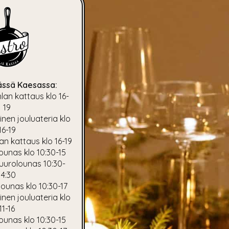
jässä Kaesassa:
uhlan kattaus klo 16-
19
einen jouluateria klo
16-19
hlan kattaus klo 16-19
lounas klo 10:30-15
puurolounas 10:30-
14:30
ulounas klo 10:30-17
einen jouluateria klo
11-16
ulounas klo 10:30-15