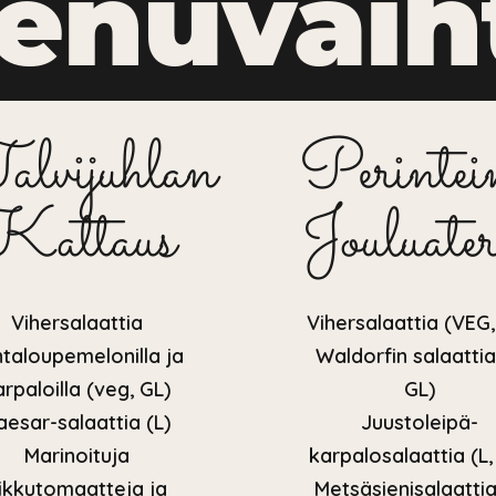
Menuvaih
alvijuhlan
Perintei
Kattaus
Jouluater
Vihersalaattia
Vihersalaattia (VEG,
taloupemelonilla ja
Waldorfin salaattia
arpaloilla (veg, GL)
GL)
aesar-salaattia (L)
Juustoleipä-
Marinoituja
karpalosalaattia (L,
ikkutomaatteja ja
Metsäsienisalaattia