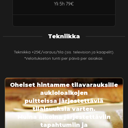
Yli 5h 79€
Tekniikka
Tekniikka +25€/varaus/tila (sis. television ja kaapelit).
*Veloitukseton tunti per päivä per asiakas.
Oheiset hintamme tilavarauksille
aukioloaikojen
puitteissa järjestettäviä
tilaisuuksia varten.
Muina aikoina järjestettäviin
tapahtumiin ja