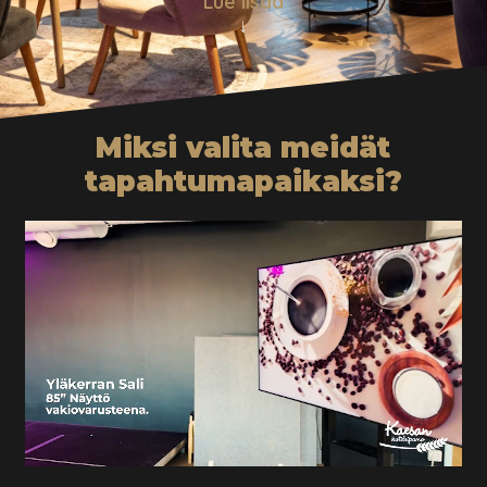
Lue lisää
↓
Miksi valita meidät
tapahtumapaikaksi?