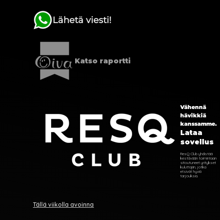
Klo
Lähetä viesti!
Yritys / Yhteisö
Katso raportti
Hlö määrä
Vähennä
hävikkiä
kanssamme.
Lataa
Haluan vahvistuksen
sovellus
Puhelimella
Sähköpostilla
ResQ Club yhdistää
kestävään toimintaan
sitoutuneet yritykset
Näistä maistuisi..
kuluttajiin, jotka
etsivät hyviä
tarjouksia.
Keitto
Kalaruoka
Kiusaus
Kasvisruoka
Liharuoka
Ei ruokailua
Tällä viikolla avoinna
Kahvitus kylkeen?