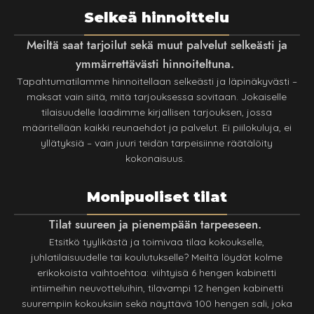
Selkeä hinnoittelu
Meiltä saat tarjoilut sekä muut palvelut selkeästi ja
ymmärrettävästi hinnoiteltuna.
Tapahtumatilamme hinnoitellaan selkeästi ja läpinäkyvästi –
maksat vain siitä, mitä tarjouksessa sovitaan. Jokaiselle
tilaisuudelle laadimme kirjallisen tarjouksen, jossa
määritellään kaikki reunaehdot ja palvelut. Ei piilokuluja, ei
yllätyksiä – vain juuri teidän tarpeisiinne räätälöity
kokonaisuus.
Monipuoliset tilat
Tilat suureen ja pienempään tarpeeseen.
Etsitkö tyylikästä ja toimivaa tilaa kokoukselle,
juhlatilaisuudelle tai koulutukselle? Meiltä löydät kolme
erikokoista vaihtoehtoa: viihtyisä 6 hengen kabinetti
intiimeihin neuvotteluihin, tilavampi 12 hengen kabinetti
suurempiin kokouksiin sekä näyttävä 100 hengen sali, joka