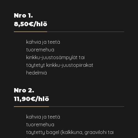
Nro 1.
8,50€/hlö
kahvia ja teetä
tuoremehua
kinkku-juustosämpylät tai
täytetyt kinkku-juustopiirakat
hedelmiä
Nro 2.
11,90€/hlö
kahvia ja teetä
tuoremehua
täytetty bagel (kalkkuna, graavilohi tai