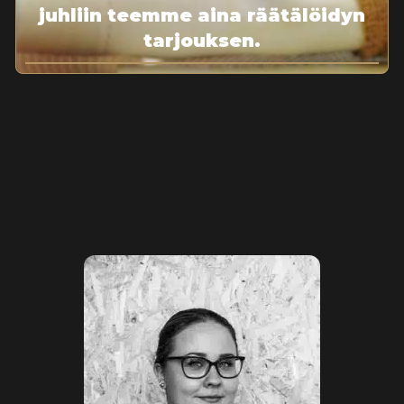
juhliin teemme aina räätälöidyn
tarjouksen.