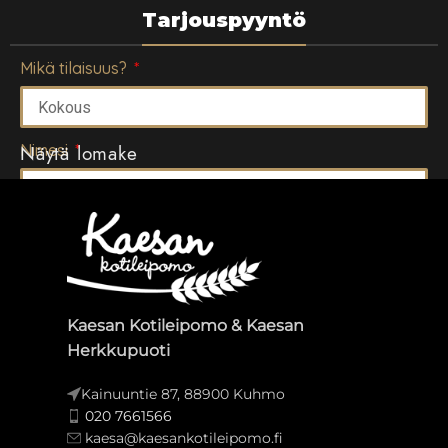
Tarjouspyyntö
Mikä tilaisuus?
Nimesi
Näytä lomake
Puhelin
Sähköposti
Kaesan Kotileipomo & Kaesan
Herkkupuoti
Kainuuntie 87, 88900 Kuhmo
Päivämäärä
020 7661566
kaesa@kaesankotileipomo.fi