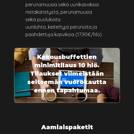
perunamuusia sekä uunikasviksia
riistakäristystä, perunamuusia
sekä puolukoita
uunilohta, keitettyjä perunoita ja
paahdettuja kasviksia (17,90€/hlö)
Kokousbuffettien
minimitilaus 10 hlö.
Tilaukset viimeistään
seitsemän vuorokautta
ennen tapahtumaa.
Aamiaispaketit