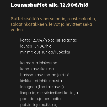
Lounasbuffet alk. 12,90€/hlö
Buffet sisältää vihersalaatin, raastesalaatin,
salaatinkastikkeen, leivät ja levitteet sekä
veden
keitto 12,90€/hlö (ei sis.salaattia)
lounas 15,90€/hlö
minimitilaus 10hlöä/ruokalaji
kermaista lohikeittoa
kana-kasviskeittoa
harissa-kasvispataa ja riisiä
kinkku- tai lohikiusausta
lasagnea (liha tai kasvis)
lihapullia, metsäsienikastiketta ja
paahdettuja perunoita
paistettuja muikkuja,