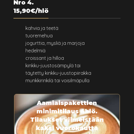
Nro 4.
15,90€/hlö
kahvia ja teetä
tuoremehua
jogurttia, mysliä ja marjoja
hedelmiä
croissant ja hilloa
kinkku-juustosämpylä tai
täytetty kinkku-juustopiirakka
munkkirinkilä tai voisilmäpulla
Aamiaispakettien
minimitilaus 4hlö.
Tilaukset viimeistään
kaksi vuorokautta