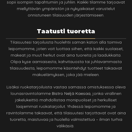
sopii isompiin tapahtumiin ja juhliin. Kaikki tilamme tarjoavat
miellyttävän ympäristön ja nykyaikaiset varustelut
onnistuneen tilaisuuden järjestämiseen.
Taatusti tuoretta
Tilaisuutesi tarjoiluista huolehtii saman katon alla toimiva
leipomomme, joten voit luottaa siihen, että kaikki suolaiset,
makeat ja muut herkut ovat aina tuoreita ja laadukkaita.
Olipa kyse aamiaisesta, kahvitauosta tai juhlavammasta
tilaisuudesta, leipomomme käsintehdyt tuotteet takaavat
makuelämyksen, joka jää mieleen.
Lisäksi ruokatarjoiluista vastaa samassa omistuksessa oleva
lounasravintolamme
Bistro Neljä Kaesaa
, jonka virallinen
jakelukeittiö mahdollistaa monipuoliset ja herkulliset
laajemmat ruokatarjoilut. Yhdessä leipomomme ja
ravintolamme takaavat, että tilaisuutesi tarjottavat ovat aina
tuoretta, maistuvaa ja huolella valmistettua – ilman turhia
välikäsiä.