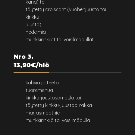
kana) tai
täytetty croissant (vuohenjuusto tai
kinkku-
juusto)
hedelmiä
munkkirinkilät tai voisilmäpullat
Nro 3.
13,90€/hlö
kahvia ja teetä
tuoremehua
kinkku-juustosämpylä tai
täytetty kinkku-juustopiirakka
marjasmoothie
munkkirinkilä tai voisilmäpulla