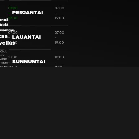
07:00
07:00
PERJANTAI
–
–
19:00
19:00
ennä
ikkiä
ssamme.
07:00
07:00
taa
LAUANTAI
–
–
19:00
19:00
vellus
 Club
stää
10:00
10:00
ävään
SUNNUNTAI
–
–
intaan
tuneet
15:00
15:00
kset
tajiin,
 etsivät
ä
uksia.
Kaesan Kotileipomo © 2025