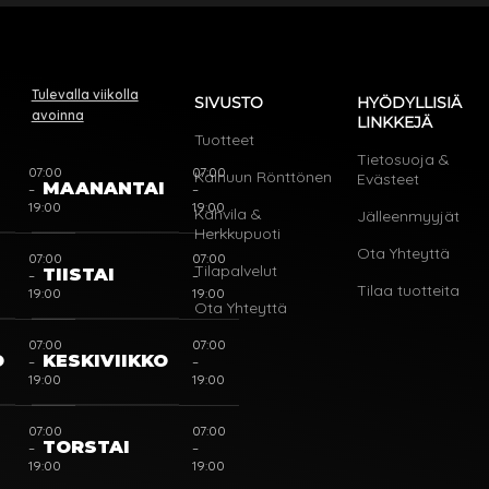
Tulevalla viikolla
SIVUSTO
HYÖDYLLISIÄ
avoinna
LINKKEJÄ
Tuotteet
Tietosuoja &
07:00
07:00
Kainuun Rönttönen
Evästeet
I
MAANANTAI
–
–
19:00
19:00
Kahvila &
Jälleenmyyjät
Herkkupuoti
Ota Yhteyttä
07:00
07:00
Tilapalvelut
TIISTAI
–
–
Tilaa tuotteita
19:00
19:00
Ota Yhteyttä
07:00
07:00
O
KESKIVIIKKO
–
–
19:00
19:00
07:00
07:00
TORSTAI
–
–
19:00
19:00