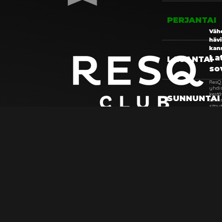
PERJANTAI
Väh
häv
kan
La
LAUANTAI
so
ResQ
yhdi
kest
SUNNUNTAI
toim
sitou
yrity
kulut
jotka
hyvi
tarjo