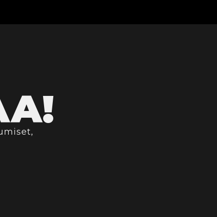
AA!
umiset,