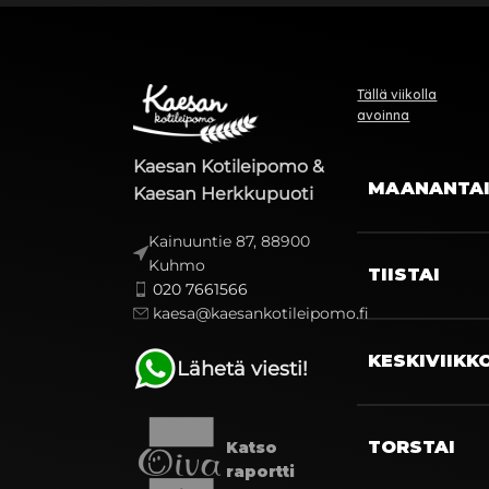
Tällä viikolla
avoinna
Kaesan Kotileipomo &
MAANANTA
Kaesan Herkkupuoti
Kainuuntie 87, 88900
Kuhmo
TIISTAI
020 7661566
kaesa@kaesankotileipomo.fi
KESKIVIIKK
Lähetä viesti!
TORSTAI
Katso
raportti