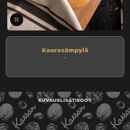
klikkaa suuremmaksi
Kaurasämpylä
–
KUVAUS
LISÄTIEDOT
–