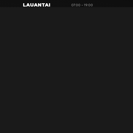
LAUANTAI
07:00 – 19:00
SUNNUNTAI
10:00 – 15:00
SIVUSTO
Tuotteet
Kainuun Rönttönen
Kahvila & Herkkupuoti
Tilapalvelut
Ota Yhteyttä
HYÖDYLLISIÄ LINKKEJÄ
Tietosuoja & Evästeet