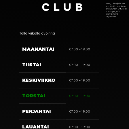
ResQ Club yhdistää
kestävään toimintaan
sitoutuneet yritykset
kuluttajiin, jotka
etsivät hyviä
tarjouksia.
Tällä viikolla avoinna
MAANANTAI
07:00 – 19:00
TIISTAI
07:00 – 19:00
KESKIVIIKKO
07:00 – 19:00
TORSTAI
07:00 – 19:00
PERJANTAI
07:00 – 19:00
LAUANTAI
07:00 – 19:00