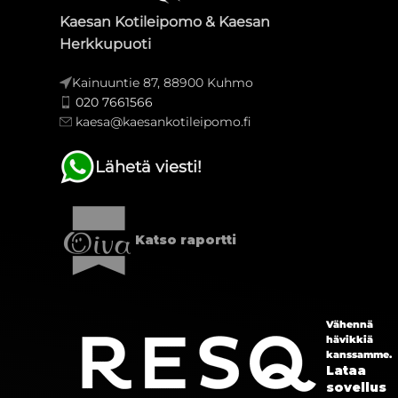
Kaesan Kotileipomo & Kaesan
Herkkupuoti
Kainuuntie 87, 88900 Kuhmo
020 7661566
kaesa@kaesankotileipomo.fi
Lähetä viesti!
Katso raportti
Vähennä
hävikkiä
kanssamme.
Lataa
sovellus