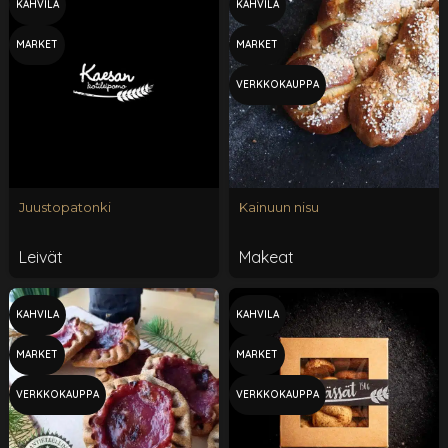
KAHVILA
KAHVILA
MARKET
MARKET
VERKKOKAUPPA
Juustopatonki
Kainuun nisu
Leivät
Makeat
KAHVILA
KAHVILA
MARKET
MARKET
VERKKOKAUPPA
VERKKOKAUPPA