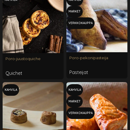
MARKET
VERKKOKAUPPA
Poro-pekonipasteija
Poro-juustoquiche
Pasteijat
Quichet
KAHVILA
KAHVILA
MARKET
VERKKOKAUPPA