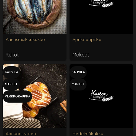
Annosmuikkukukko
Aprikoosipitko
Kukot
Makeat
KAHVILA
KAHVILA
MARKET
MARKET
VERKKOKAUPPA
Aprikoosiviineri
Hedelmäkakku