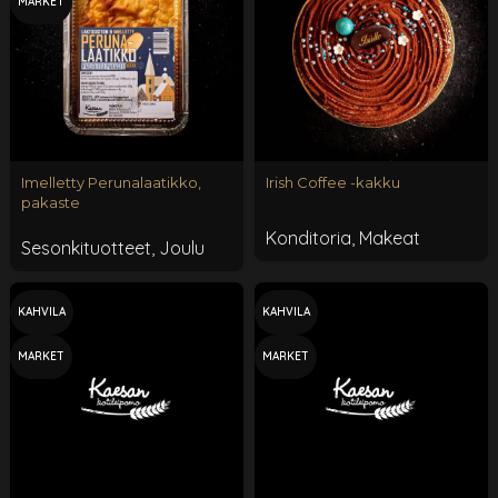
MARKET
Imelletty Perunalaatikko,
Irish Coffee -kakku
pakaste
Konditoria
,
Makeat
Sesonkituotteet
,
Joulu
KAHVILA
KAHVILA
MARKET
MARKET