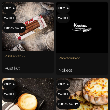
KAHVILA
KAHVILA
MARKET
MARKET
VERKKOKAUPPA
Puolukkatikku
Rahkamunkki
Ruistikut
Makeat
KAHVILA
KAHVILA
MARKET
MARKET
VERKKOKAUPPA