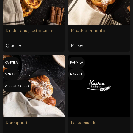
Kinkku-aurajuustoquiche
Kinuskisolmupulla
Quichet
Makeat
KAHVILA
KAHVILA
MARKET
MARKET
VERKKOKAUPPA
Korvapuusti
Lakkapiirakka