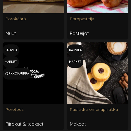
Porokäärö
Poropasteija
Muut
Pasteijat
KAHVILA
KAHVILA
MARKET
MARKET
VERKKOKAUPPA
Poroteos
Puolukka-omenapiirakka
Piirakat & teokset
Makeat