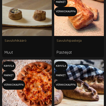
MARKET
VERKKOKAUPPA
Savulohikäärö
Savulohipasteija
Muut
Pasteijat
KAHVILA
KAHVILA
MARKET
MARKET
VERKKOKAUPPA
VERKKOKAUPPA