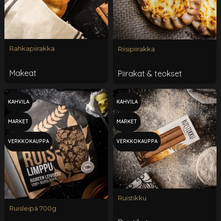
Rahkapiirakka
Riisipiirakka
Makeat
Piirakat & teokset
KAHVILA
KAHVILA
MARKET
MARKET
VERKKOKAUPPA
VERKKOKAUPPA
Ruistikku
Ruisleipä 700g