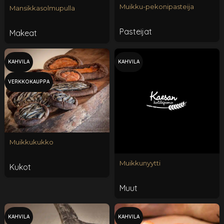
Muikku-pekonipasteija
Mansikkasolmupulla
Pasteijat
Makeat
KAHVILA
KAHVILA
VERKKOKAUPPA
Muikkukukko
Muikkunyytti
Kukot
Muut
KAHVILA
KAHVILA