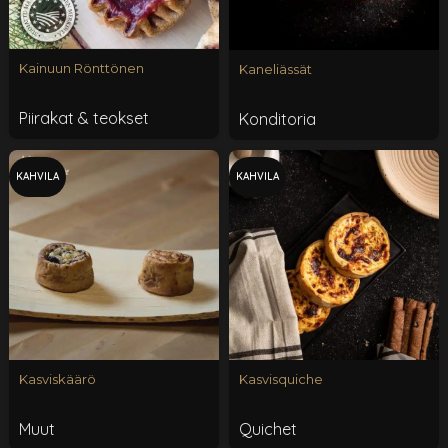
Kainuun Rönttönen
Kaneliässät
Piirakat & teokset
Konditoria
KAHVILA
KAHVILA
Kasviskäärö
Kasvisquiche
Muut
Quichet