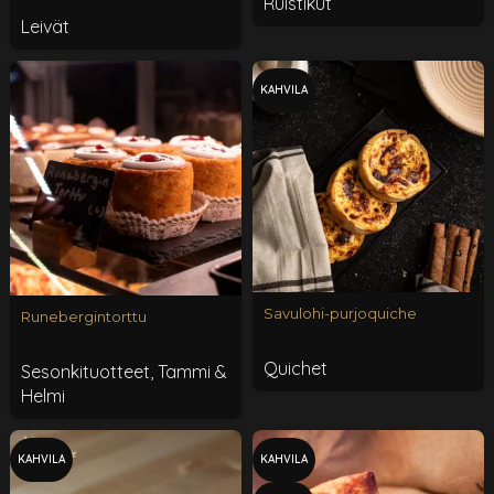
Ruistikut
Leivät
KAHVILA
Savulohi-purjoquiche
Runebergintorttu
Quichet
Sesonkituotteet
,
Tammi &
Helmi
KAHVILA
KAHVILA