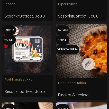
Piparit
Piparitaikina
Sesonkituotteet
,
Joulu
Sesonkituotteet
,
Joulu
KAHVILA
KAHVILA
MARKET
MARKET
VERKKOKAUPPA
Porkkanalaatikko
Porkkanapiirakka
Sesonkituotteet
,
Joulu
Piirakat & teokset
KAHVILA
KAHVILA