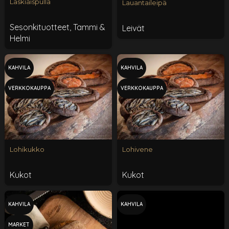
Laskiaispulla
Lauantaileipä
Sesonkituotteet
,
Tammi &
Leivät
Helmi
KAHVILA
KAHVILA
VERKKOKAUPPA
VERKKOKAUPPA
Lohikukko
Lohivene
Kukot
Kukot
KAHVILA
KAHVILA
MARKET