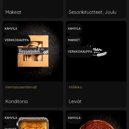
Makeat
Sesonkituotteet
,
Joulu
KAHVILA
KAHVILA
VERKKOKAUPPA
MARKET
VERKKOKAUPPA
Herrasväenleivät
Hiilikko
Konditoria
Leivät
KAHVILA
KAHVILA