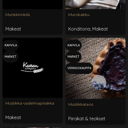
Munkkirinkilä
Murokakku
Makeat
Konditoria
,
Makeat
KAHVILA
KAHVILA
MARKET
MARKET
VERKKOKAUPPA
Mustikka-vadelmapiirakka
Mustikkateos
Makeat
Piirakat & teokset