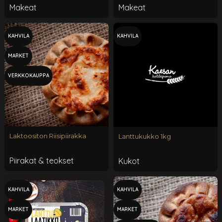
Makeat
Makeat
KAHVILA
KAHVILA
MARKET
VERKKOKAUPPA
Laktoositon Riisipiirakka
Lanttukukko 1kg
Piirakat & teokset
Kukot
KAHVILA
KAHVILA
MARKET
MARKET