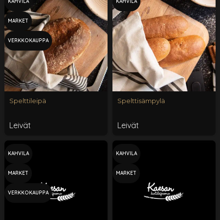
KAHVILA
KAHVILA
MARKET
VERKKOKAUPPA
Spelttileipä
Spelttisämpylä
Leivät
Leivät
KAHVILA
KAHVILA
MARKET
MARKET
VERKKOKAUPPA