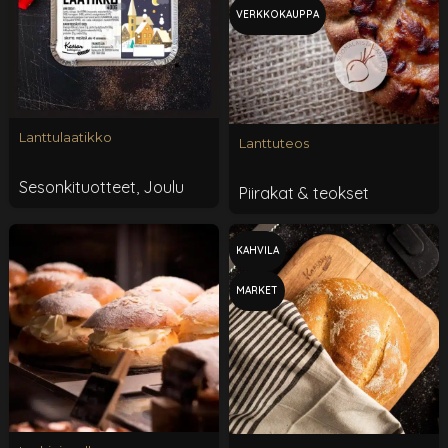
VERKKOKAUPPA
Lanttulaatikko
Lanttuteos
Sesonkituotteet
,
Joulu
Piirakat & teokset
KAHVILA
MARKET