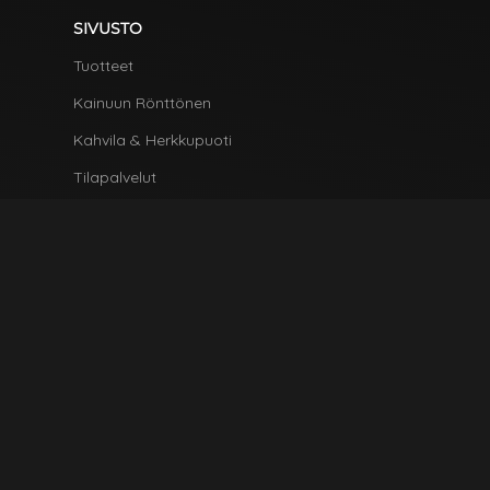
SIVUSTO
Tuotteet
Kainuun Rönttönen
Kahvila & Herkkupuoti
Tilapalvelut
Ota Yhteyttä
HYÖDYLLISIÄ LINKKEJÄ
Tietosuoja & Evästeet
Jälleenmyyjät
Ota Yhteyttä
Tilaa tuotteita
VERKKOLASKUTUS