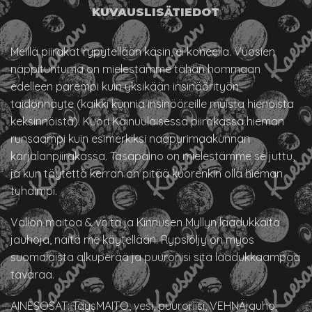
KUVAUS
LISÄTIEDOT
Meillä piirakat rypytellään käsin, ei koneella. Vuosien
näppituntuma on mielestämme tähän hommaan
edelleen parempi kuin yksikään insinöörityön
taidonnäyte (kaikki kunnia insinööreille muista hienoista
keksinnöistä). Kuori Kainuulaisessa piirakassa hieman
runsaampi kuin esimerkiksi naapurimaakunnan
karjalanpiirakassa. Tasapaino on mielestämme se juttu,
ja kun täytettä kerran on pitää kuorenkin olla hieman
tuhdimpi.
Valion maitoa & voita ja Kinnusen Myllyn laadukkaita
jauhoja, näitä me käytellään. Rypsiöljy on myös
suomalaista alkuperää ja puuroriisi sitä laadukkaampaa
tavaraa.
AINESOSAT: TäysMAITO, vesi, puuroriisi, VEHNÄjauho,