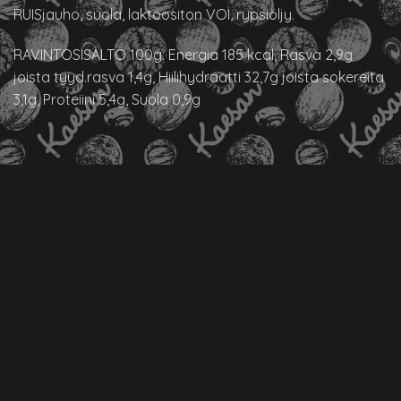
RUISjauho, suola, laktoositon VOI, rypsiöljy.
RAVINTOSISÄLTÖ 100g: Energia 185 kcal, Rasva 2,9g
joista tyyd.rasva 1,4g, Hiilihydraatti 32,7g joista sokereita
3,1g, Proteiini 5,4g, Suola 0,9g