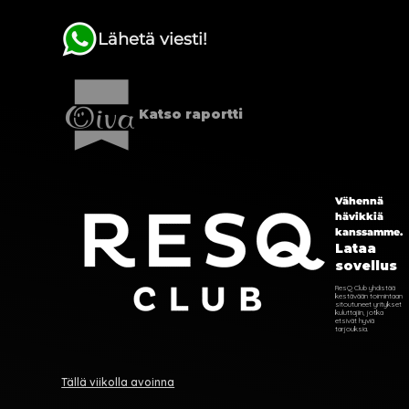
Lähetä viesti!
Katso raportti
Vähennä
hävikkiä
kanssamme.
Lataa
sovellus
ResQ Club yhdistää
kestävään toimintaan
sitoutuneet yritykset
kuluttajiin, jotka
etsivät hyviä
tarjouksia.
Tällä viikolla avoinna