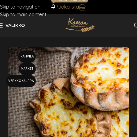
Skip to navigation
Ruokalista
AJANKOHTAISTA
Skip to main content
VALIKKO
Etusivu
Piirakat & teokset
KAHVILA
MARKET
VERKKOKAUPPA