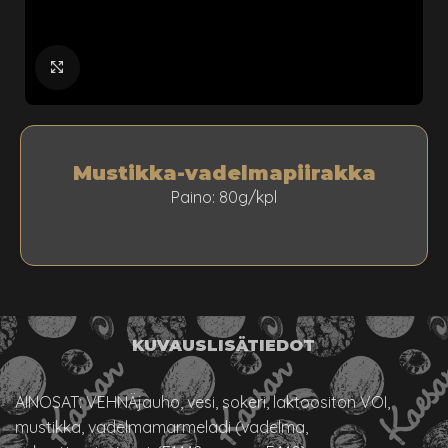
klikkaa suuremmaksi
Mustikka-vadelmapiirakka
Paino: 80g/kpl
KUVAUS
LISÄTIEDOT
AINOSAT: VEHNÄjauho, vesi, sokeri, laktoositon VOI,
mustikka, vadelmamarmeladi (vadelma,