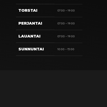
TORSTAI
07:00 – 19:00
PERJANTAI
07:00 – 19:00
LAUANTAI
07:00 – 19:00
SUNNUNTAI
10:00 – 15:00
SIVUSTO
Tuotteet
Kainuun Rönttönen
Kahvila & Herkkupuoti
Tilapalvelut