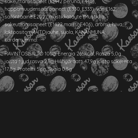
sakeuttamisaineet (E1442 peruna, E440),
happamuudensäätöaineet (E330, E333), väri E162,
säilöntäaine E202), mustikkatäyte (Mustikka,
sakeuttamisaineet (E1422 maissi, E406), aromi), hiiva,
laktoositon MAITOjauhe, suola, KANANMUNA,
kardemumma.
RAVINTOSISÄLTÖ 100g: Energia 265kcal, Rasva 5,0g
joista tyyd.rasva 2,8g Hiilihydraatti 47,9g joista sokereita
17,8g, Proteiini 5,6g, Suola 0,5g