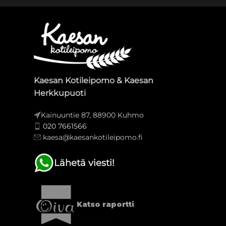
Kaesan Kotileipomo & Kaesan
Herkkupuoti
Kainuuntie 87, 88900 Kuhmo
020 7661566
kaesa@kaesankotileipomo.fi
Lähetä viesti!
Katso raportti