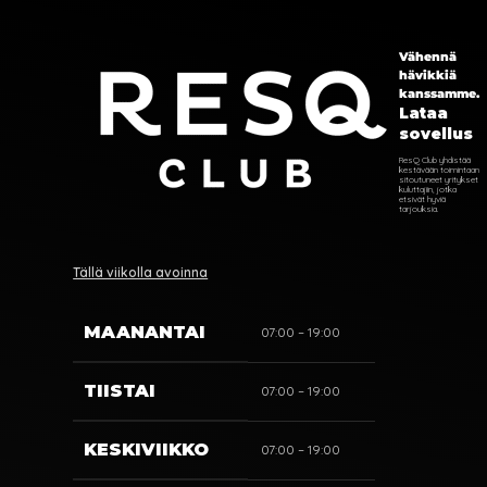
Vähennä
hävikkiä
kanssamme.
Lataa
sovellus
ResQ Club yhdistää
kestävään toimintaan
sitoutuneet yritykset
kuluttajiin, jotka
etsivät hyviä
tarjouksia.
Tällä viikolla avoinna
MAANANTAI
07:00 – 19:00
TIISTAI
07:00 – 19:00
KESKIVIIKKO
07:00 – 19:00