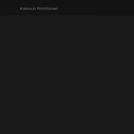
Kainuun Rönttönen
Kahvila & Herkkupuoti
Tilapalvelut
Ota Yhteyttä
HYÖDYLLISIÄ LINKKEJÄ
Tietosuoja & Evästeet
Jälleenmyyjät
Ota Yhteyttä
Tilaa tuotteita
VERKKOLASKUTUS
Laskutusohjeet (PDF)