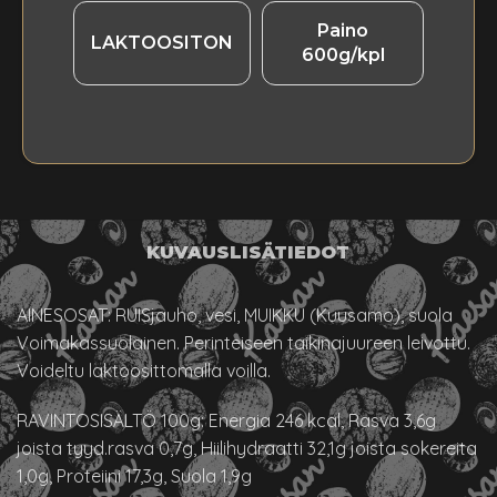
Paino
LAKTOOSITON
600g/kpl
KUVAUS
LISÄTIEDOT
AINESOSAT: RUISjauho, vesi, MUIKKU (Kuusamo), suola
Voimakassuolainen. Perinteiseen taikinajuureen leivottu.
Voideltu laktoosittomalla voilla.
RAVINTOSISÄLTÖ 100g: Energia 246 kcal, Rasva 3,6g
joista tyyd.rasva 0,7g, Hiilihydraatti 32,1g joista sokereita
1,0g, Proteiini 17,3g, Suola 1,9g