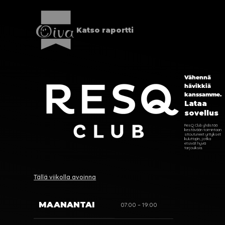
Katso raportti
Vähennä
hävikkiä
kanssamme.
Lataa
sovellus
ResQ Club yhdistää
kestävään toimintaan
sitoutuneet yritykset
kuluttajiin, jotka
etsivät hyviä
tarjouksia.
Tällä viikolla avoinna
MAANANTAI
07:00 – 19:00