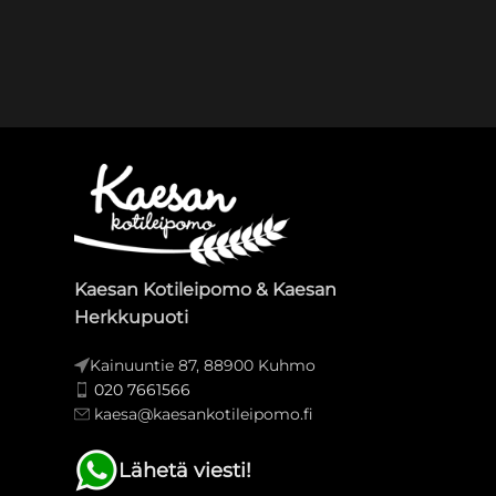
Kaesan Kotileipomo & Kaesan
Herkkupuoti
Kainuuntie 87, 88900 Kuhmo
020 7661566
kaesa@kaesankotileipomo.fi
Lähetä viesti!