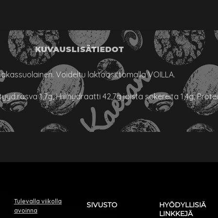
KUVAUS
LISÄTIEDOT
akassuolainen. Voideltu laktoosittomalla VOILLA.
.rasva 1,7g, Hiilihydraatti 42,7g joista sokereita 1,4g, Proteiin
Tulevalla viikolla
SIVUSTO
HYÖDYLLISIÄ
avoinna
LINKKEJÄ