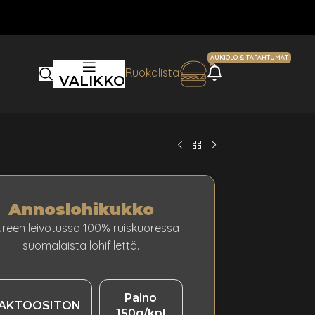
AUKIOLO & TAPAHTUMAT
AJANKOHTA
Ruokalista
VALIKKO
Annoslohikukko
reen leivotussa 100% ruiskuoressa
suomalaista lohifilettä.
Paino
AKTOOSITON
150g/kpl