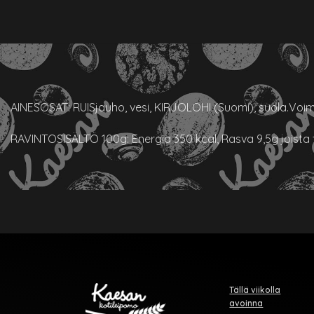
AINESOSAT: RUISjauho, vesi, KIRJOLOHI (Suomi), suola.Voim
RAVINTOSISÄLTÖ 100g: Energia 350 kcal, Rasva 9,5g joista tyyd
Tällä viikolla
avoinna