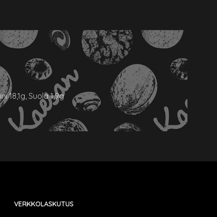
i 18,1g, Suola 1,9g
VERKKOLASKUTUS