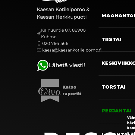
Kaesan Kotileipomo &
MAANANTA
Kaesan Herkkupuoti
Kainuuntie 87, 88900
Kuhmo
TIISTAI
020 7661566
kaesa@kaesankotileipomo.fi
KESKIVIIKK
Lähetä viesti!
TORSTAI
Katso
raportti
PERJANTAI
Väh
häv
kan
La
LAUANTAI