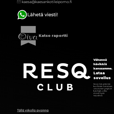
kaesa@kaesankotileipomo.fi
Lähetä viesti!
Katso raportti
Vähennä
hävikkiä
kanssamme.
Lataa
sovellus
ResQ Club yhdistää
kestävään toimintaan
sitoutuneet yritykset
kuluttajiin, jotka
etsivät hyviä
tarjouksia.
Tällä viikolla avoinna