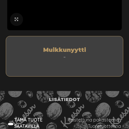
klikkaa suuremmaksi
Muikkunyytti
–
LISÄTIEDOT
TÄMÄ TUOTE
Paistettuna pakasteena
,
SAATAVILLA
Tuoretuotteena