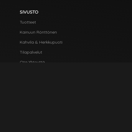
SIVUSTO
Tuotteet
Kainuun Rönttönen
Kahvila & Herkkupuoti
Tilapalvelut
Ota Yhteyttä
HYÖDYLLISIÄ LINKKEJÄ
Tietosuoja & Evästeet
Jälleenmyyjät
Ota Yhteyttä
Tilaa tuotteita