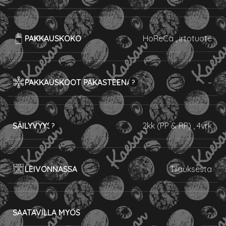
PAKKAUSKOKO
HoReCa
,
irtotuote
PAKKAUSKOOT PAKASTEENA
–
SÄILYVYYS
2kk (PP & RP)
,
4vrk
LEIVONNASSA
Tilauksesta
SAATAVILLA MYÖS
–