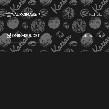
VALIKOIMASSA
Kahvila
OMINAISUUDET
Laktoositon