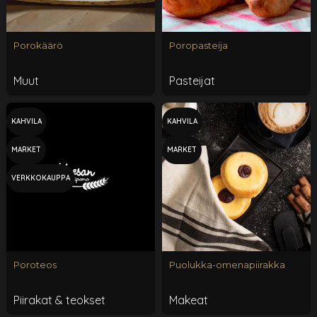
Porokäärö
Poropasteija
Muut
Pasteijat
KAHVILA
KAHVILA
MARKET
MARKET
VERKKOKAUPPA
Poroteos
Puolukka-omenapiirakka
Piirakat & teokset
Makeat