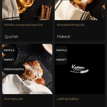
Kinkku-aurajuustoquiche
Kinuskisolmupulla
Quichet
Makeat
KAHVILA
KAHVILA
MARKET
MARKET
VERKKOKAUPPA
Korvapuusti
Lakkapiirakka