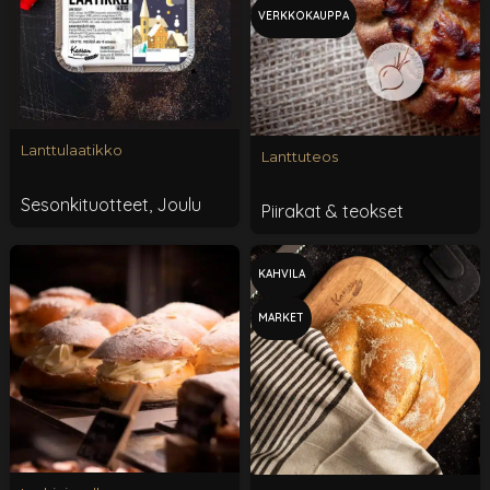
VERKKOKAUPPA
Lanttulaatikko
Lanttuteos
Sesonkituotteet
,
Joulu
Piirakat & teokset
KAHVILA
MARKET