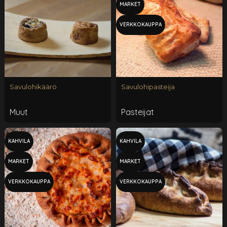
MARKET
VERKKOKAUPPA
Savulohikäärö
Savulohipasteija
Muut
Pasteijat
KAHVILA
KAHVILA
MARKET
MARKET
VERKKOKAUPPA
VERKKOKAUPPA