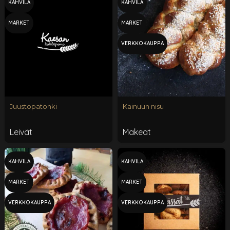
KAHVILA
KAHVILA
MARKET
MARKET
VERKKOKAUPPA
Juustopatonki
Kainuun nisu
Leivät
Makeat
KAHVILA
KAHVILA
MARKET
MARKET
VERKKOKAUPPA
VERKKOKAUPPA