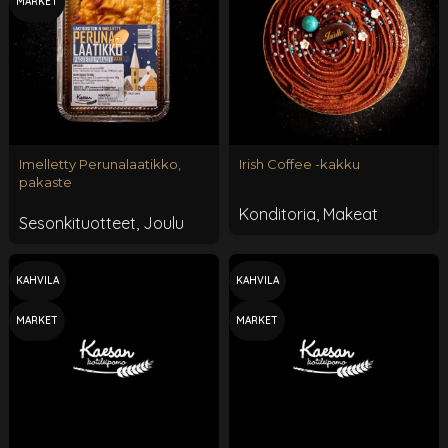
MARKET
Imelletty Perunalaatikko,
Irish Coffee -kakku
pakaste
Konditoria
,
Makeat
Sesonkituotteet
,
Joulu
KAHVILA
KAHVILA
MARKET
MARKET