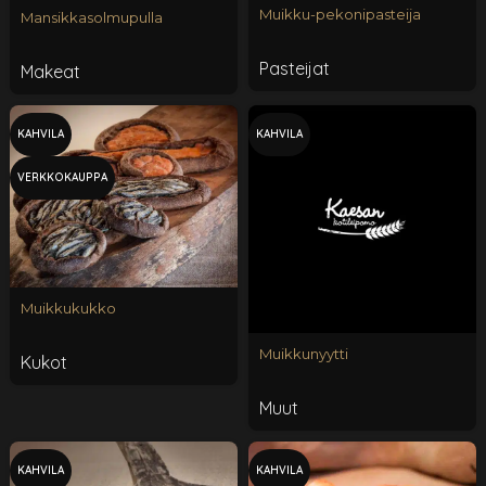
Muikku-pekonipasteija
Mansikkasolmupulla
Pasteijat
Makeat
KAHVILA
KAHVILA
VERKKOKAUPPA
Muikkukukko
Muikkunyytti
Kukot
Muut
KAHVILA
KAHVILA