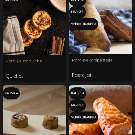
MARKET
VERKKOKAUPPA
Poro-pekonipasteija
Poro-juustoquiche
Pasteijat
Quichet
KAHVILA
KAHVILA
MARKET
VERKKOKAUPPA