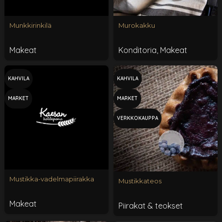
Munkkirinkilä
Murokakku
Makeat
Konditoria
,
Makeat
KAHVILA
KAHVILA
MARKET
MARKET
VERKKOKAUPPA
Mustikka-vadelmapiirakka
Mustikkateos
Makeat
Piirakat & teokset