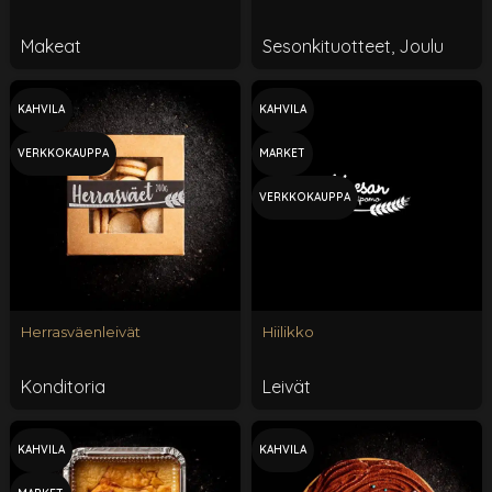
Makeat
Sesonkituotteet
,
Joulu
KAHVILA
KAHVILA
VERKKOKAUPPA
MARKET
VERKKOKAUPPA
Herrasväenleivät
Hiilikko
Konditoria
Leivät
KAHVILA
KAHVILA