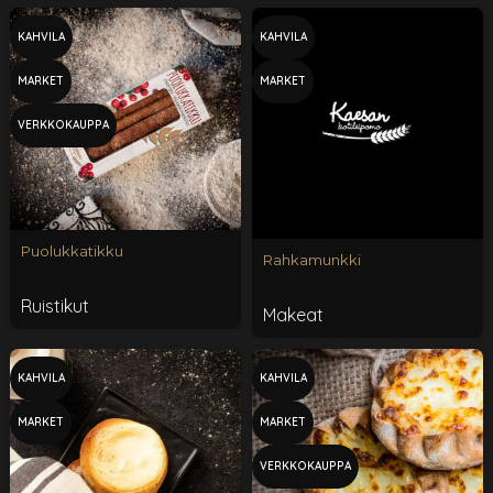
KAHVILA
KAHVILA
MARKET
MARKET
VERKKOKAUPPA
Puolukkatikku
Rahkamunkki
Ruistikut
Makeat
KAHVILA
KAHVILA
MARKET
MARKET
VERKKOKAUPPA