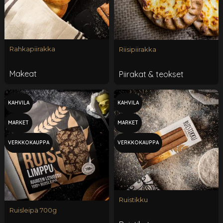
Rahkapiirakka
Riisipiirakka
Makeat
Piirakat & teokset
KAHVILA
KAHVILA
MARKET
MARKET
VERKKOKAUPPA
VERKKOKAUPPA
Ruistikku
Ruisleipä 700g