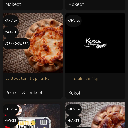
Makeat
Makeat
KAHVILA
KAHVILA
MARKET
VERKKOKAUPPA
Laktoositon Riisipiirakka
Lanttukukko 1kg
Piirakat & teokset
Kukot
KAHVILA
KAHVILA
MARKET
MARKET