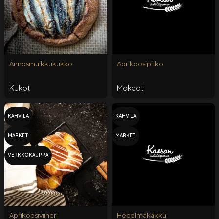
Annosmuikkukukko
Aprikoosipitko
Kukot
Makeat
KAHVILA
KAHVILA
MARKET
MARKET
VERKKOKAUPPA
Aprikoosiviineri
Hedelmäkakku