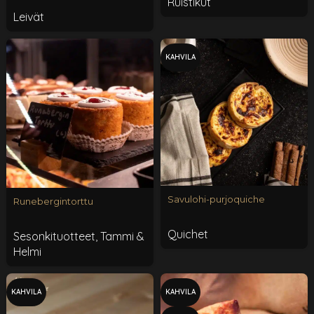
Ruistikut
Leivät
KAHVILA
Savulohi-purjoquiche
Runebergintorttu
Quichet
Sesonkituotteet
,
Tammi &
Helmi
KAHVILA
KAHVILA