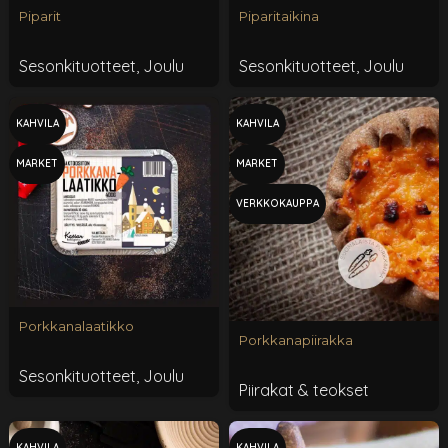
Piparit
Piparitaikina
Sesonkituotteet
,
Joulu
Sesonkituotteet
,
Joulu
KAHVILA
KAHVILA
MARKET
MARKET
VERKKOKAUPPA
Porkkanalaatikko
Porkkanapiirakka
Sesonkituotteet
,
Joulu
Piirakat & teokset
KAHVILA
KAHVILA