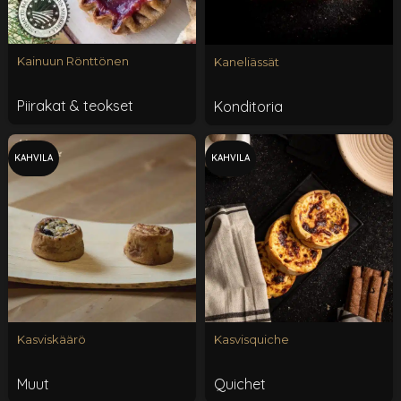
Kainuun Rönttönen
Kaneliässät
Piirakat & teokset
Konditoria
KAHVILA
KAHVILA
Kasviskäärö
Kasvisquiche
Muut
Quichet