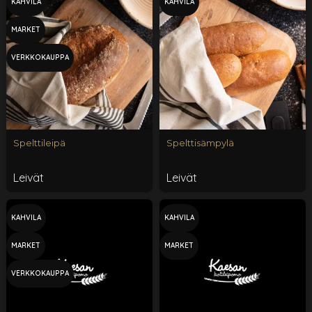
KAHVILA
KAHVILA
MARKET
VERKKOKAUPPA
Spelttileipä
Spelttisämpylä
Leivät
Leivät
KAHVILA
KAHVILA
MARKET
MARKET
VERKKOKAUPPA