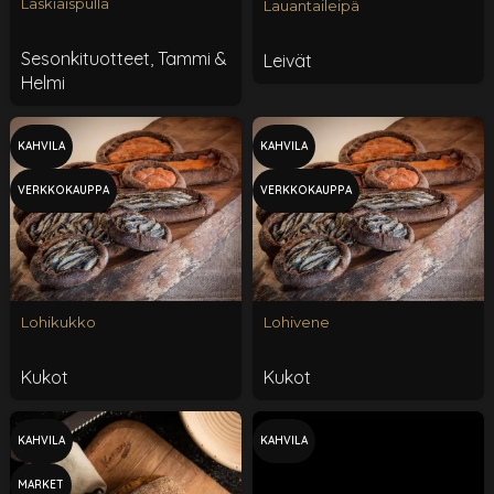
Laskiaispulla
Lauantaileipä
Sesonkituotteet
,
Tammi &
Leivät
Helmi
KAHVILA
KAHVILA
VERKKOKAUPPA
VERKKOKAUPPA
Lohikukko
Lohivene
Kukot
Kukot
KAHVILA
KAHVILA
MARKET