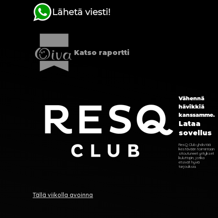
Lähetä viesti!
Katso raportti
Vähennä
hävikkiä
kanssamme.
Lataa
sovellus
ResQ Club yhdistää
kestävään toimintaan
sitoutuneet yritykset
kuluttajiin, jotka
etsivät hyviä
tarjouksia.
Tällä viikolla avoinna