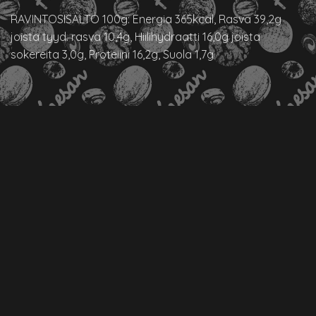
RAVINTOSISÄLTÖ 100g: Energia 365kcal, Rasva 39,2g
joista tyyd. rasva 10,4g, Hiilihydraatti 16,0g joista
sokereita 3,0g, Proteiini 16,2g, Suola 1,7g