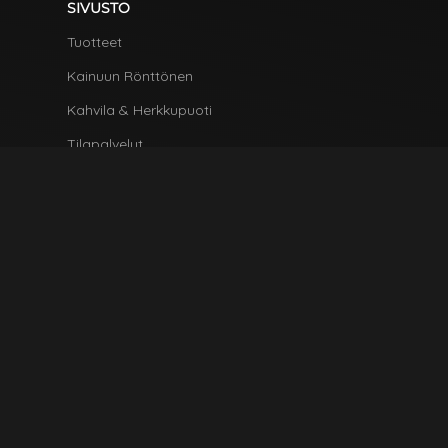
SIVUSTO
Tuotteet
Kainuun Rönttönen
Kahvila & Herkkupuoti
Tilapalvelut
Ota Yhteyttä
HYÖDYLLISIÄ LINKKEJÄ
Tietosuoja & Evästeet
Jälleenmyyjät
Ota Yhteyttä
Tilaa tuotteita
VERKKOLASKUTUS