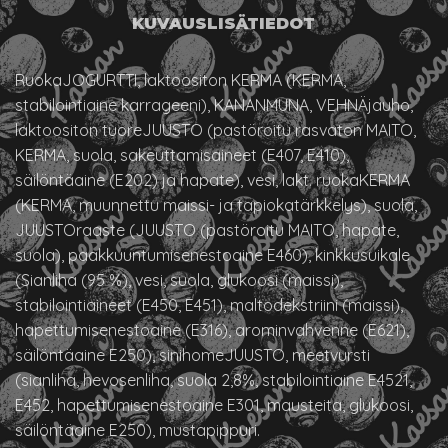
KUVAUS
LISÄTIEDOT
RuokaJOGURTTI, laktoositon KERMA (KERMA,
stabilointiaine karrageeni), KANANMUNA, VEHNÄjauho,
laktoositon tuoreJUUSTO (pastöroitu rasvaton MAITO,
KERMA, suola, sakeuttamisaineet (E407, E410),
säilöntäaine (E202) ja hapate), vesi, lakt. ruokaKERMA
(KERMA, muunnettu maissi- ja tapiokatärkkelys), suola,
JUUSTOraaste (JUUSTO (pastöroitu MAITO, hapate,
suola), paakkuuntumisenestoaine E460), kinkkusuikale
(Sianliha (95 %), vesi, suola, glukoosi (maissi),
stabilointiaineet (E450, E451), maltodekstriini (maissi),
hapettumisenestoaine (E316), arominvahvenne (E621),
säilöntäaine E250), sinihomeJUUSTO, meetvursti
(sianliha, hevosenliha, suola 2,8%, stabilointiaine E4521,
E452, hapettumisenestoaine E301, mausteita, glukoosi,
säilöntäaine E250), mustapippuri.