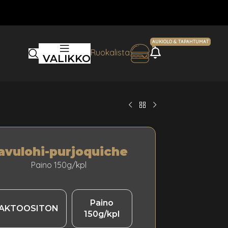
AUKIOLO & TAPAHTUMAT
AJANKOHTA
Ruokalista
VALIKKO
avulohi-purjoquiche
Paino 150g/kpl
Paino
AKTOOSITON
150g/kpl