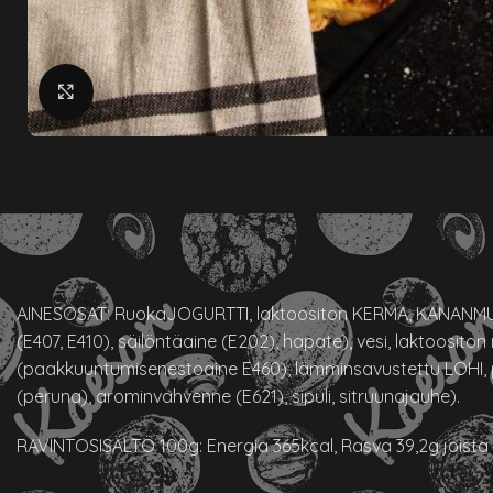
klikkaa suuremmaksi
AINESOSAT: RuokaJOGURTTI, laktoositon KERMA, KANANMUN
(E407, E410), säilöntäaine (E202), hapate), vesi, laktoosi
(paakkuuntumisenestoaine E460), lämminsavustettu LOHI, pu
(peruna), arominvahvenne (E621), sipuli, sitruunajauhe).
RAVINTOSISÄLTÖ 100g: Energia 365kcal, Rasva 39,2g joista tyyd