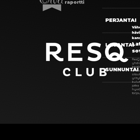
raportti
PERJANTAI
Väh
häv
kan
La
LAUANTAI
so
ResQ
yhdi
kest
SUNNUNTAI
toim
sitou
yrity
kulut
jotka
hyvi
tarjo