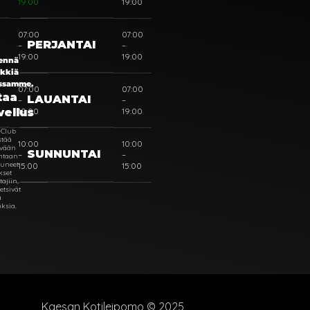
19:00
19:00
07:00
07:00
PERJANTAI
–
–
19:00
19:00
ennä
ikkiä
ssamme.
07:00
07:00
taa
LAUANTAI
–
–
19:00
19:00
vellus
 Club
stää
10:00
10:00
ävään
SUNNUNTAI
–
–
intaan
tuneet
15:00
15:00
kset
tajiin,
 etsivät
ä
uksia.
Kaesan Kotileipomo © 2025