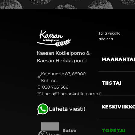
Tällä viikolla
avoinna
Kaesan Kotileipomo &
MAANANTA
Kaesan Herkkupuoti
Kainuuntie 87, 88900
Kuhmo
TIISTAI
020 7661566
kaesa@kaesankotileipomo.fi
KESKIVIIKK
Lähetä viesti!
TORSTAI
Katso