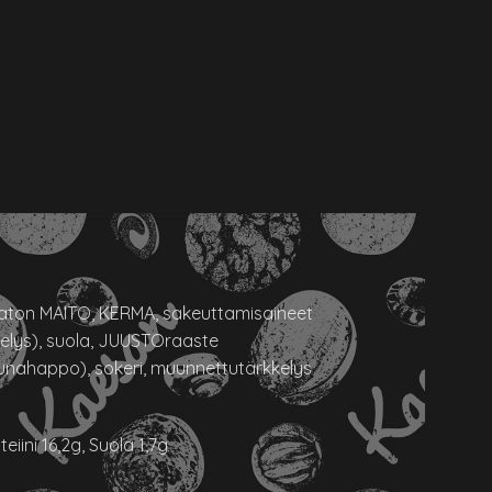
aton MAITO, KERMA, sakeuttamisaineet
kelys), suola, JUUSTOraaste
uunahappo), sokeri, muunnettutärkkelys
iini 16,2g, Suola 1,7g