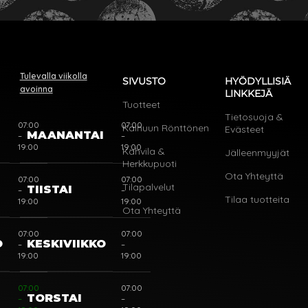
Tulevalla viikolla
SIVUSTO
HYÖDYLLISIÄ
avoinna
LINKKEJÄ
Tuotteet
Tietosuoja &
07:00
07:00
Kainuun Rönttönen
Evästeet
I
MAANANTAI
–
–
19:00
19:00
Kahvila &
Jälleenmyyjät
Herkkupuoti
Ota Yhteyttä
07:00
07:00
Tilapalvelut
TIISTAI
–
–
Tilaa tuotteita
19:00
19:00
Ota Yhteyttä
07:00
07:00
O
KESKIVIIKKO
–
–
19:00
19:00
07:00
07:00
TORSTAI
–
–