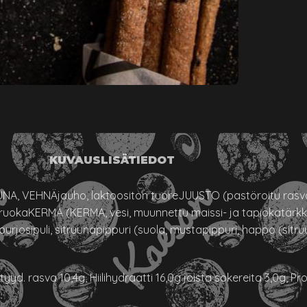
KUVAUS
LISÄTIEDOT
A, VEHNÄjauho, laktoositon tuoreJUUSTO (pastöroitu rasv
ton ruokaKERMA (KERMA, vesi, muunnettu maissi- ja tapiokatärk
rjosipuli, sitruunapippuri (suola, mustapippuri, happo (sitr
. rasva 10,4g, Hiilihydraatti 16,0g joista sokereita 3,0g, Prote