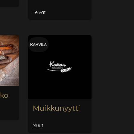
Leivät
KAHVILA
ko
Muikkunyytti
Muut