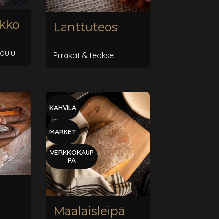
ikko
Lanttuteos
oulu
Piirakat & teokset
KAHVILA
MARKET
VERKKOKAUP
PA
Maalaisleipä