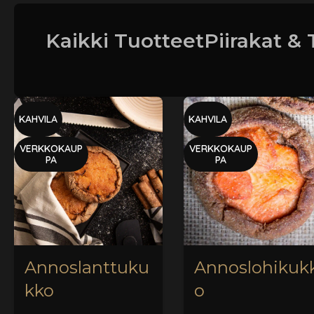
Kaikki Tuotteet
Piirakat &
KAHVILA
KAHVILA
VERKKOKAUP
VERKKOKAUP
PA
PA
Annoslanttuku
Annoslohikuk
kko
o