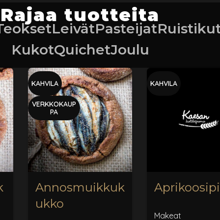
Rajaa tuotteita
 Teokset
Leivät
Pasteijat
Ruistiku
Kukot
Quichet
Joulu
KAHVILA
KAHVILA
VERKKOKAUP
PA
k
Annosmuikkuk
Aprikoosip
ukko
Makeat