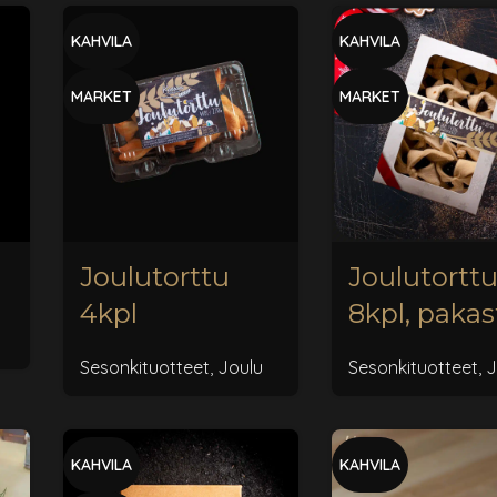
KAHVILA
KAHVILA
MARKET
MARKET
Joulutorttu
Joulutortt
4kpl
8kpl, pakas
Sesonkituotteet
,
Joulu
Sesonkituotteet
,
J
KAHVILA
KAHVILA