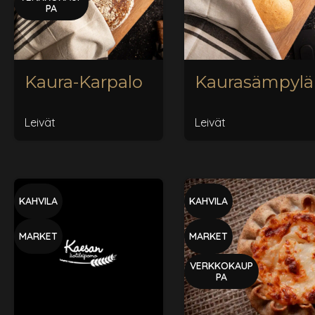
PA
Kaura-Karpalo
Kaurasämpylä
Leivät
Leivät
KAHVILA
KAHVILA
MARKET
MARKET
VERKKOKAUP
PA