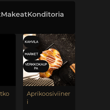
t
Makeat
Konditoria
KAHVILA
MARKET
VERKKOKAUP
PA
itko
Aprikoosiviiner
i