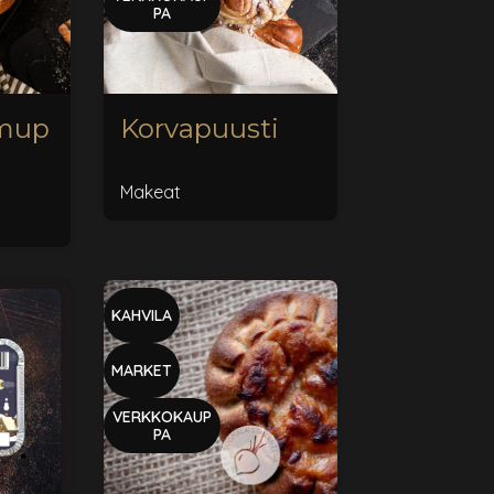
PA
lmup
Korvapuusti
Makeat
KAHVILA
MARKET
VERKKOKAUP
PA