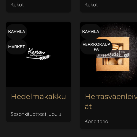
Kukot
Kukot
KAHVILA
KAHVILA
VERKKOKAUP
MARKET
PA
Hedelmäkakku
Herrasväenlei
ät
Sesonkituotteet
,
Joulu
Konditoria