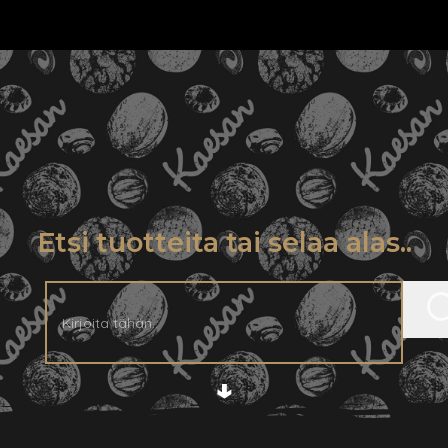
Etsi tuotteita tai selaa alas..
↓