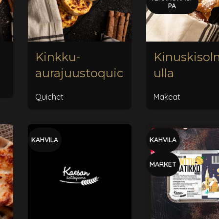
PA
Kinkku-
Kinuskiso
aurajuustoquic
ulla
he
Quichet
Makeat
KAHVILA
KAHVILA
MARKET