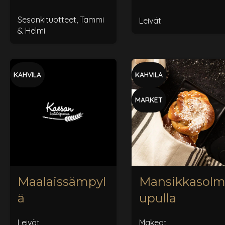
Sesonkituotteet
,
Tammi
Leivät
& Helmi
KAHVILA
KAHVILA
MARKET
Maalaissämpyl
Mansikkasol
ä
upulla
Leivät
Makeat