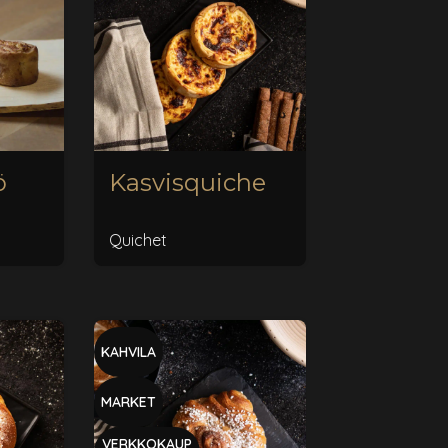
ö
Kasvisquiche
Quichet
KAHVILA
MARKET
VERKKOKAUP