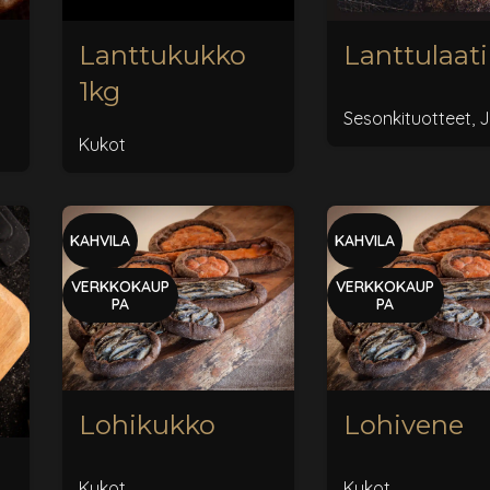
Lanttukukko
Lanttulaat
1kg
Sesonkituotteet
,
J
Kukot
KAHVILA
KAHVILA
VERKKOKAUP
VERKKOKAUP
PA
PA
Lohikukko
Lohivene
Kukot
Kukot