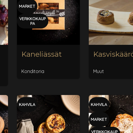
MARKET
VERKKOKAUP
PA
Kaneliässät
Kasviskäär
Konditoria
Muut
KAHVILA
KAHVILA
MARKET
VERKKOKAUP