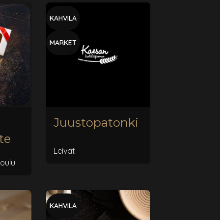
KAHVILA
MARKET
u
Juustopatonki
te
Leivät
oulu
KAHVILA