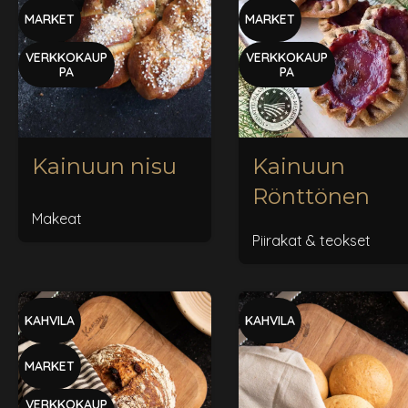
MARKET
MARKET
VERKKOKAUP
VERKKOKAUP
PA
PA
Kainuun
Kainuun nisu
Rönttönen
Makeat
Piirakat & teokset
KAHVILA
KAHVILA
MARKET
VERKKOKAUP