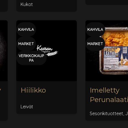
Kukot
KAHVILA
KAHVILA
MARKET
MARKET
VERKKOKAUP
PA
v
Hiilikko
Imelletty
Perunalaat
Leivät
, pakaste
Sesonkituotteet
,
J