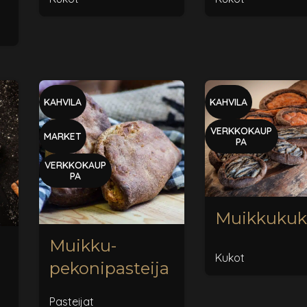
KAHVILA
KAHVILA
VERKKOKAUP
MARKET
PA
VERKKOKAUP
PA
Muikkukuk
Muikku-
m
Kukot
pekonipasteija
Pasteijat