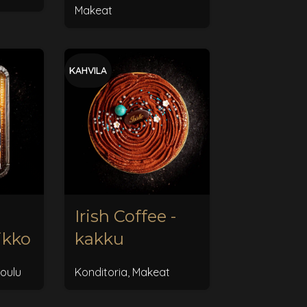
Makeat
KAHVILA
Irish Coffee -
ikko
kakku
oulu
Konditoria
,
Makeat