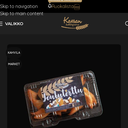
Skip to navigation
Ruokalista
AJANKOHTAISTA
Skip to main content
VALIKKO
Etusivu
Sesonkituotteet
Joulu
KAHVILA
MARKET