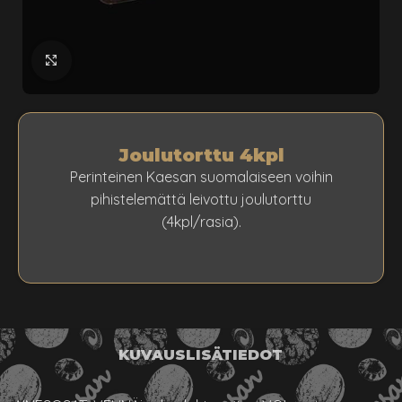
klikkaa suuremmaksi
Joulutorttu 4kpl
Perinteinen Kaesan suomalaiseen voihin
pihistelemättä leivottu joulutorttu
(4kpl/rasia).
KUVAUS
LISÄTIEDOT