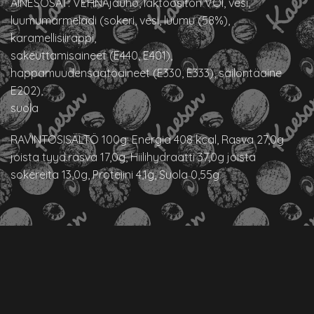
AINESOSAT: VEHNÄjauho, laktoositon VOI, vesi,
luumumarmeladi (sokeri, vesi, luumu (58%),
karamellisiirappi,
sakeuttamisaineet (E440, E401),
happamuudensäätöaineet (E330, E333), säilöntäaine
E202),
suola
RAVINTOSISÄLTÖ 100g: Energia 408 kcal, Rasva 27,0g
joista tyyd.rasva 17,0g, Hiilihydraatti 37,0g joista
sokereita 13,0g, Proteiini 4,1g, Suola 0,55g