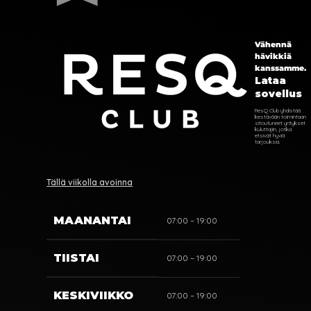
Vähennä
hävikkiä
kanssamme.
Lataa
sovellus
ResQ Club yhdistää
kestävään toimintaan
sitoutuneet yritykset
kuluttajiin, jotka
etsivät hyviä
tarjouksia.
Tällä viikolla avoinna
MAANANTAI
07:00 – 19:00
TIISTAI
07:00 – 19:00
KESKIVIIKKO
07:00 – 19:00