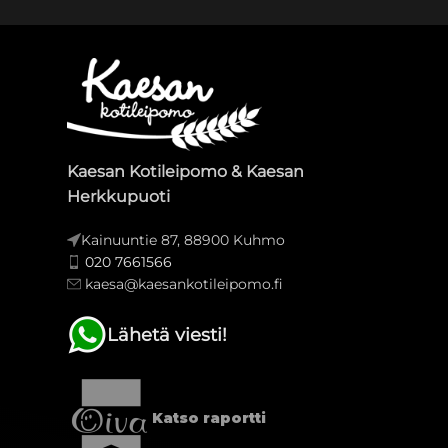
Kaesan Kotileipomo & Kaesan
Herkkupuoti
Kainuuntie 87, 88900 Kuhmo
020 7661566
kaesa@kaesankotileipomo.fi
Lähetä viesti!
Katso raportti