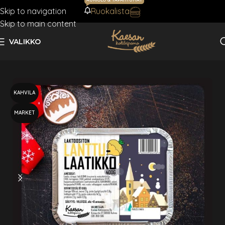
Skip to navigation
Ruokalista
AJANKOHTAISTA
Skip to main content
VALIKKO
Etusivu
Sesonkituotteet
Joulu
KAHVILA
MARKET