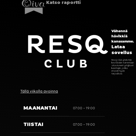
Katso raportti
Vähennä
hävikkiä
kanssamme.
Lataa
sovellus
ResQ Club yhdistää
kestävään toimintaan
sitoutuneet yritykset
kuluttajiin, jotka
etsivät hyviä
tarjouksia.
Tällä viikolla avoinna
MAANANTAI
07:00 – 19:00
TIISTAI
07:00 – 19:00