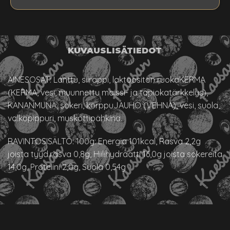
KUVAUS
LISÄTIEDOT
AINESOSAT: Lanttu, siirappi, laktoositon ruokaKERMA
(KERMA, vesi, muunnettu maissi- ja tapiokatärkkelys),
KANANMUNA, sokeri, korppuJAUHO (VEHNÄ), vesi, suola,
valkopippuri, muskottipähkinä.
RAVINTOSISÄLTÖ: 100g: Energia 101kcal, Rasva 2,2g
joista tyyd.rasva 0,8g, Hiilihydraatti 16,0g joista sokereita
14,0g, Proteiini 2,0g, Suola 0,54g