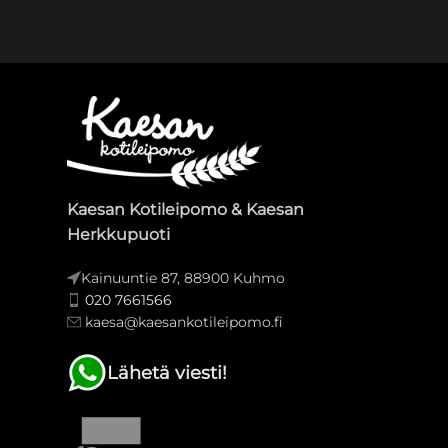
Kaesan Kotileipomo & Kaesan
Herkkupuoti
Kainuuntie 87, 88900 Kuhmo
020 7661566
kaesa@kaesankotileipomo.fi
Lähetä viesti!